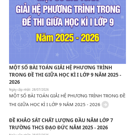
MỘT SỐ BÀI TOÁN GIẢI HỆ PHƯƠNG TRÌNH
TRONG ĐỀ THI GIỮA HỌC KÌ I LỚP 9 NĂM 2025 -
2026
Ngày cập nhật: 28/07/2026
MỘT SỐ BÀI TOÁN GIẢI HỆ PHƯƠNG TRÌNH TRONG ĐỀ
THI GIỮA HỌC KÌ I LỚP 9 NĂM 2025 - 2026
ĐỀ KHẢO SÁT CHẤT LƯỢNG ĐẦU NĂM LỚP 7
TRƯỜNG THCS ĐẠO ĐỨC NĂM 2025 - 2026
Ngày cập nhật: 28/07/2026