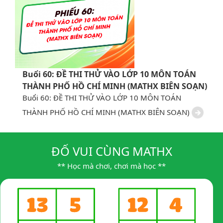
Buổi 60: ĐỀ THI THỬ VÀO LỚP 10 MÔN TOÁN
THÀNH PHỐ HỒ CHÍ MINH (MATHX BIÊN SOẠN)
Buổi 60: ĐỀ THI THỬ VÀO LỚP 10 MÔN TOÁN
THÀNH PHỐ HỒ CHÍ MINH (MATHX BIÊN SOẠN)
ĐỐ VUI CÙNG MATHX
** Học mà chơi, chơi mà học **