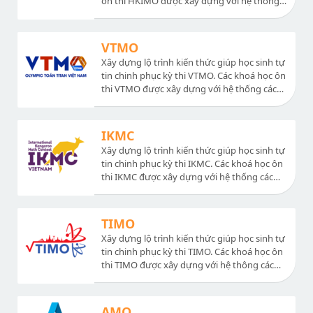
ôn thi HKIMO được xây dựng với hệ thống
các chuyên đề nâng cao sát với đề thi, bài
giảng dễ hiểu, chất lượng. Ngoài ra có hệ
thống các đề thi thử và chữa đề thi các năm,
VTMO
chữa bộ đề ôn tập.
Xây dựng lộ trình kiến thức giúp học sinh tự
tin chinh phục kỳ thi VTMO. Các khoá học ôn
thi VTMO được xây dựng với hệ thống các
chuyên đề nâng cao sát với đề thi, bài giảng
dễ hiểu, chất lượng. Ngoài ra có hệ thống
các đề thi thử và chữa đề thi các năm, chữa
IKMC
bộ đề ôn tập.
Xây dựng lộ trình kiến thức giúp học sinh tự
tin chinh phục kỳ thi IKMC. Các khoá học ôn
thi IKMC được xây dựng với hệ thống các
chuyên đề nâng cao sát với đề thi, bài giảng
dễ hiểu, chất lượng. Ngoài ra có hệ thống
các đề thi thử và chữa đề thi các năm, chữa
TIMO
bộ đề ôn tập.
Xây dựng lộ trình kiến thức giúp học sinh tự
tin chinh phục kỳ thi TIMO. Các khoá học ôn
thi TIMO được xây dựng với hệ thông các
chuyên đề nâng cao sát với đề thi, bài giảng
dễ hiểu, chất lượng. Ngoài ra có hệ thống
các đề thi thử và chữa đề thi các năm, chữa
AMO