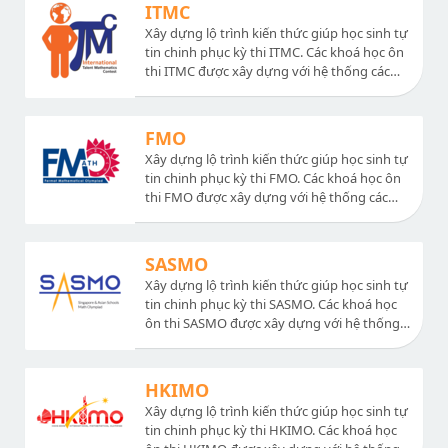
các đề thi thử và chữa đề thi các năm, chữa
ITMC
bộ đề ôn tập.
Xây dựng lộ trình kiến thức giúp học sinh tự
tin chinh phục kỳ thi ITMC. Các khoá học ôn
thi ITMC được xây dựng với hệ thống các
chuyên đề nâng cao sát với đề thi, bài giảng
dễ hiểu, chất lượng. Ngoài ra có hệ thống
các đề thi thử và chữa đề thi các năm, chữa
FMO
bộ đề ôn tập.
Xây dựng lộ trình kiến thức giúp học sinh tự
tin chinh phục kỳ thi FMO. Các khoá học ôn
thi FMO được xây dựng với hệ thống các
chuyên đề nâng cao sát với đề thi, bài giảng
dễ hiểu, chất lượng. Ngoài ra có hệ thống
các đề thi thử và chữa đề thi các năm, chữa
SASMO
bộ đề ôn tập.
Xây dựng lộ trình kiến thức giúp học sinh tự
tin chinh phục kỳ thi SASMO. Các khoá học
ôn thi SASMO được xây dựng với hệ thống
các chuyên đề nâng cao sát với đề thi, bài
giảng dễ hiểu, chất lượng. Ngoài ra có hệ
thống các đề thi thử và chữa đề thi các năm,
HKIMO
chữa bộ đề ôn tập.
Xây dựng lộ trình kiến thức giúp học sinh tự
tin chinh phục kỳ thi HKIMO. Các khoá học