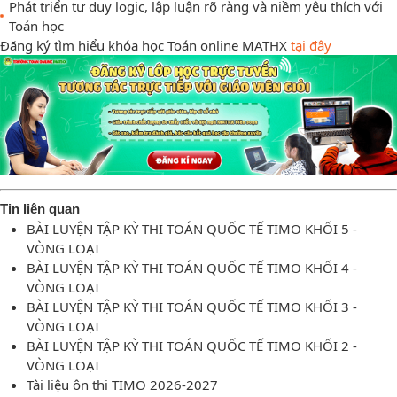
Phát triển tư duy logic, lập luận rõ ràng và niềm yêu thích với
Toán học
Đăng ký tìm hiểu khóa học Toán online MATHX
tại đây
Tin liên quan
BÀI LUYỆN TẬP KỲ THI TOÁN QUỐC TẾ TIMO KHỐI 5 -
VÒNG LOẠI
BÀI LUYỆN TẬP KỲ THI TOÁN QUỐC TẾ TIMO KHỐI 4 -
VÒNG LOẠI
BÀI LUYỆN TẬP KỲ THI TOÁN QUỐC TẾ TIMO KHỐI 3 -
VÒNG LOẠI
BÀI LUYỆN TẬP KỲ THI TOÁN QUỐC TẾ TIMO KHỐI 2 -
VÒNG LOẠI
Tài liệu ôn thi TIMO 2026-2027