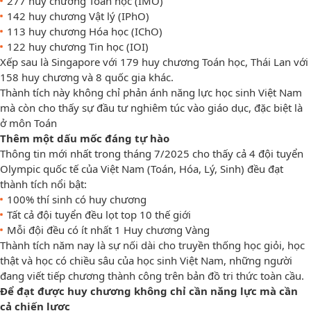
277 huy chương Toán học (IMO)
142 huy chương Vật lý (IPhO)
113 huy chương Hóa học (IChO)
122 huy chương Tin học (IOI)
Xếp sau là Singapore với 179 huy chương Toán học, Thái Lan với
158 huy chương và 8 quốc gia khác.
Thành tích này không chỉ phản ánh năng lực học sinh Việt Nam
mà còn cho thấy sự đầu tư nghiêm túc vào giáo dục, đặc biệt là
ở môn Toán
Thêm một dấu mốc đáng tự hào
Thông tin mới nhất trong tháng 7/2025 cho thấy cả 4 đội tuyển
Olympic quốc tế của Việt Nam (Toán, Hóa, Lý, Sinh) đều đạt
thành tích nổi bật:
100% thí sinh có huy chương
Tất cả đội tuyển đều lọt top 10 thế giới
Mỗi đội đều có ít nhất 1 Huy chương Vàng
Thành tích năm nay là sự nối dài cho truyền thống học giỏi, học
thật và học có chiều sâu của học sinh Việt Nam, những người
đang viết tiếp chương thành công trên bản đồ tri thức toàn cầu.
Để đạt được huy chương không chỉ cần năng lực mà cần
cả chiến lược