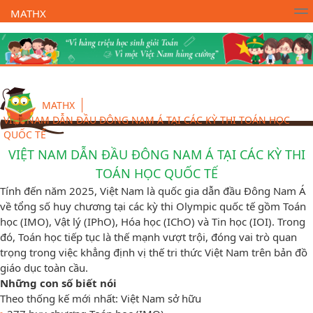
MATHX
Trường Toán Online MATHX
Học toán
- Lớp 1
MATHX
VIỆT NAM DẪN ĐẦU ĐÔNG NAM Á TẠI CÁC KỲ THI TOÁN HỌC
QUỐC TẾ
VIỆT NAM DẪN ĐẦU ĐÔNG NAM Á TẠI CÁC KỲ THI
TOÁN HỌC QUỐC TẾ
Tính đến năm 2025, Việt Nam là quốc gia dẫn đầu Đông Nam Á
về tổng số huy chương tại các kỳ thi Olympic quốc tế gồm Toán
học (IMO), Vật lý (IPhO), Hóa học (IChO) và Tin học (IOI). Trong
đó, Toán học tiếp tục là thế mạnh vượt trội, đóng vai trò quan
trọng trong việc khẳng định vị thế tri thức Việt Nam trên bản đồ
giáo dục toàn cầu.
Những con số biết nói
Theo thống kế mới nhất: Việt Nam sở hữu