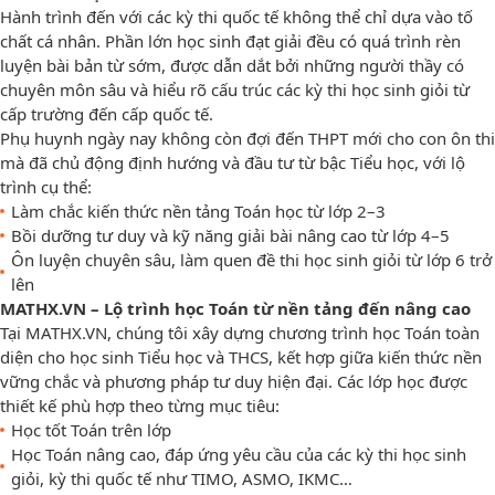
Hành trình đến với các kỳ thi quốc tế không thể chỉ dựa vào tố
chất cá nhân. Phần lớn học sinh đạt giải đều có quá trình rèn
luyện bài bản từ sớm, được dẫn dắt bởi những người thầy có
chuyên môn sâu và hiểu rõ cấu trúc các kỳ thi học sinh giỏi từ
cấp trường đến cấp quốc tế.
Phụ huynh ngày nay không còn đợi đến THPT mới cho con ôn thi
mà đã chủ động định hướng và đầu tư từ bậc Tiểu học, với lộ
trình cụ thể:
Làm chắc kiến thức nền tảng Toán học từ lớp 2–3
Bồi dưỡng tư duy và kỹ năng giải bài nâng cao từ lớp 4–5
Ôn luyện chuyên sâu, làm quen đề thi học sinh giỏi từ lớp 6 trở
lên
MATHX.VN – Lộ trình học Toán từ nền tảng đến nâng cao
Tại MATHX.VN, chúng tôi xây dựng chương trình học Toán toàn
diện cho học sinh Tiểu học và THCS, kết hợp giữa kiến thức nền
vững chắc và phương pháp tư duy hiện đại. Các lớp học được
thiết kế phù hợp theo từng mục tiêu:
Học tốt Toán trên lớp
Học Toán nâng cao, đáp ứng yêu cầu của các kỳ thi học sinh
giỏi, kỳ thi quốc tế như TIMO, ASMO, IKMC…