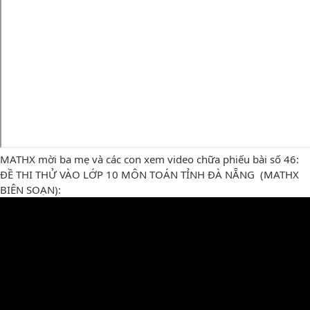
MATHX mời ba mẹ và các con xem video chữa phiếu bài số 46:
ĐỀ THI THỬ VÀO LỚP 10 MÔN TOÁN TỈNH ĐÀ NẴNG (MATHX
BIÊN SOẠN):