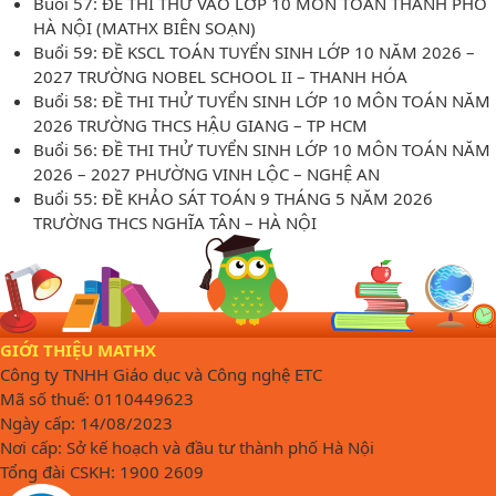
Buổi 57: ĐỀ THI THỬ VÀO LỚP 10 MÔN TOÁN THÀNH PHỐ
HÀ NỘI (MATHX BIÊN SOẠN)
Buổi 59: ĐỀ KSCL TOÁN TUYỂN SINH LỚP 10 NĂM 2026 –
2027 TRƯỜNG NOBEL SCHOOL II – THANH HÓA
Buổi 58: ĐỀ THI THỬ TUYỂN SINH LỚP 10 MÔN TOÁN NĂM
2026 TRƯỜNG THCS HẬU GIANG – TP HCM
Buổi 56: ĐỀ THI THỬ TUYỂN SINH LỚP 10 MÔN TOÁN NĂM
2026 – 2027 PHƯỜNG VINH LỘC – NGHỆ AN
Buổi 55: ĐỀ KHẢO SÁT TOÁN 9 THÁNG 5 NĂM 2026
TRƯỜNG THCS NGHĨA TÂN – HÀ NỘI
GIỚI THIỆU MATHX
Công ty TNHH Giáo dục và Công nghệ ETC
Mã số thuế: 0110449623
Ngày cấp: 14/08/2023
Nơi cấp: Sở kế hoạch và đầu tư thành phố Hà Nội
Tổng đài CSKH: 1900 2609