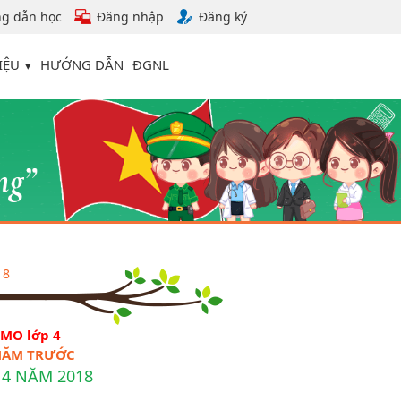
g dẫn học
Đăng nhập
Đăng ký
IỆU
HƯỚNG DẪN
ĐGNL
18
SMO lớp 4
 NĂM TRƯỚC
 4 NĂM 2018