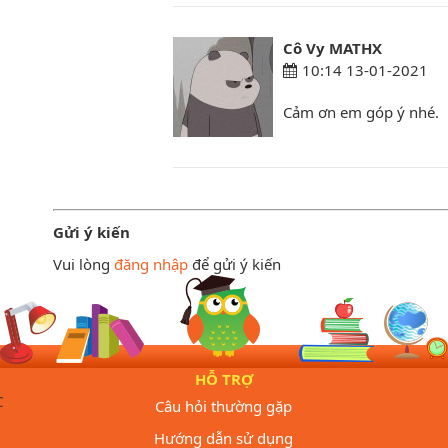
Cô Vy MATHX
10:14 13-01-2021
Cảm ơn em góp ý nhé.
Gửi ý kiến
Vui lòng
đăng nhập
để gửi ý kiến
HỖ TRỢ
C
Câu hỏi thường gặp
Hướng dẫn sử dụng