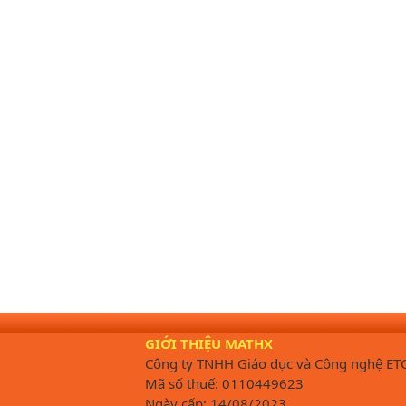
GIỚI THIỆU MATHX
Công ty TNHH Giáo dục và Công nghệ ET
Mã số thuế: 0110449623
Ngày cấp: 14/08/2023