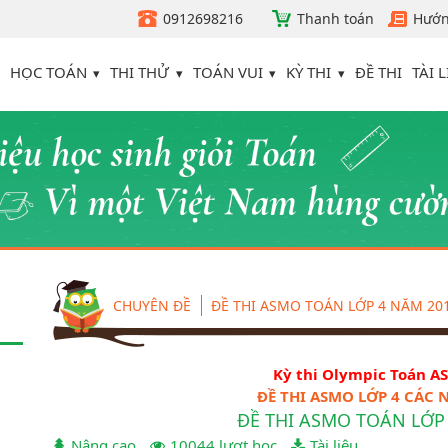
0912698216
Thanh toán
Hướn
HỌC TOÁN
THI THỬ
TOÁN VUI
KỲ THI
TÀI L
ĐỀ THI
CHUYÊN ĐỀ
ĐỀ THI ASMO TOÁN LỚP 4 NĂM 20
Kỳ thi Olympic Toán A
ĐỀ THI ASMO LỚP 4 CÁC
ĐỀ THI ASMO TOÁN LỚP
Nâng cao
10044 lượt học
Tài liệu