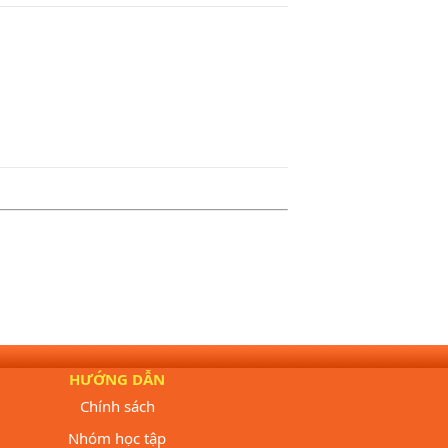
HƯỚNG DẪN
Chính sách
Nhóm học tập