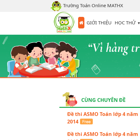
Trường Toán Online MATHX
HỌC THỬ
GIỚI THIỆU
CÙNG CHUYÊN ĐỀ
Đề thi ASMO Toán lớp 4 năm
2014
Đề thi ASMO Toán lớp 4 năm