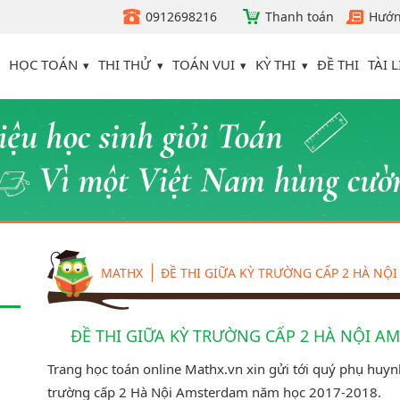
0912698216
Thanh toán
Hướn
HỌC TOÁN
THI THỬ
TOÁN VUI
KỲ THI
TÀI L
ĐỀ THI
MATHX
ĐỀ THI GIỮA KỲ TRƯỜNG CẤP 2 HÀ NỘ
ĐỀ THI GIỮA KỲ TRƯỜNG CẤP 2 HÀ NỘI A
Trang học toán online Mathx.vn xin gửi tới quý phụ huynh
trường cấp 2 Hà Nội Amsterdam năm học 2017-2018.