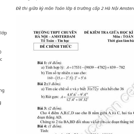
Đề thi giữa kỳ môn Toán lớp 6 trường cấp 2 Hà Nội Amst
 lớp
0
c
ng
g