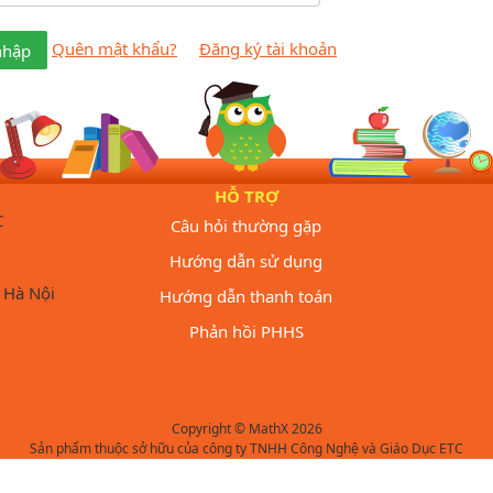
Quên mật khẩu?
Đăng ký tài khoản
nhập
HỖ TRỢ
C
Câu hỏi thường gặp
Hướng dẫn sử dụng
 Hà Nội
Hướng dẫn thanh toán
Phản hồi PHHS
Copyright © MathX 2026
Sản phẩm thuộc sở hữu của công ty TNHH Công Nghệ và Giáo Dục ETC