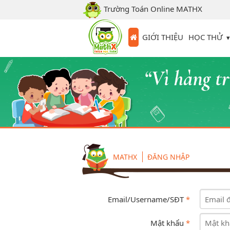
Trường Toán Online MATHX
HỌC THỬ
GIỚI THIỆU
MATHX
ĐĂNG NHẬP
Email/Username/SĐT
*
Mật khẩu
*