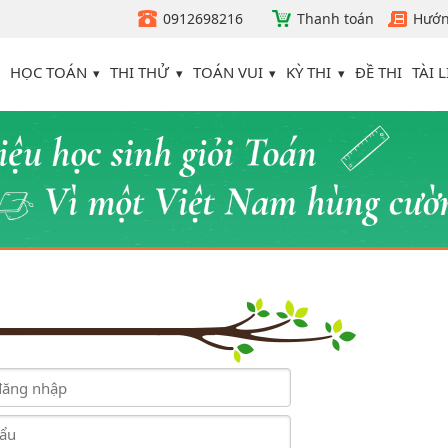
0912698216
Thanh toán
Hướn
HỌC TOÁN
THI THỬ
TOÁN VUI
KỲ THI
TÀI L
ĐỀ THI