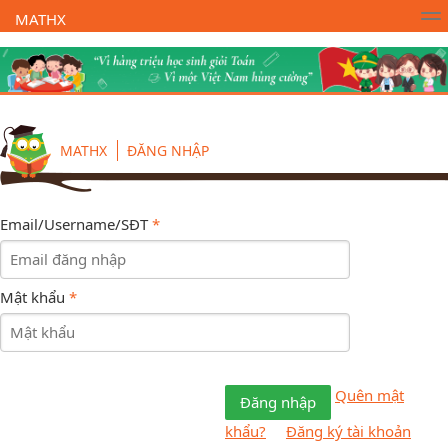
MATHX
Trường Toán Online MATHX
Học toán
- Lớp 1
MATHX
ĐĂNG NHẬP
Email/Username/SĐT
*
Mật khẩu
*
Quên mật
Đăng nhập
khẩu?
Đăng ký tài khoản