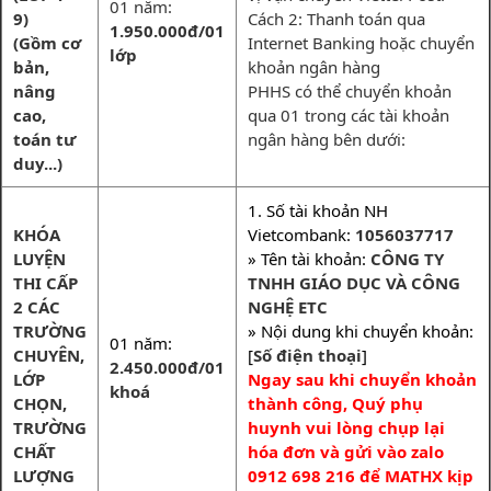
01 năm:
9)
Cách 2: Thanh toán qua
1.950.000đ/01
(Gồm cơ
Internet Banking hoặc chuyển
lớp
bản,
khoản ngân hàng
nâng
PHHS có thể chuyển khoản
cao,
qua 01 trong các tài khoản
toán tư
ngân hàng bên dưới:
duy...)
1. Số tài khoản NH
KHÓA
Vietcombank:
1056037717
LUYỆN
» Tên tài khoản:
CÔNG TY
THI CẤP
TNHH GIÁO DỤC VÀ CÔNG
2 CÁC
NGHỆ ETC
TRƯỜNG
» Nội dung khi chuyển khoản:
01 năm:
CHUYÊN,
[
Số điện thoại
]
2.450.000đ/01
LỚP
Ngay sau khi chuyển khoản
khoá
CHỌN,
thành công, Quý phụ
TRƯỜNG
huynh vui lòng chụp lại
CHẤT
hóa đơn và gửi vào zalo
LƯỢNG
0912 698 216 để MATHX kịp