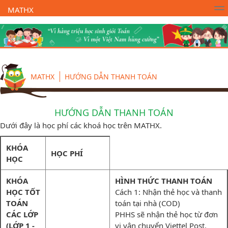
MATHX
Trường Toán Online MATHX
Học toán
- Lớp 1
MATHX
HƯỚNG DẪN THANH TOÁN
HƯỚNG DẪN THANH TOÁN
Dưới đây là học phí các khoá học trên MATHX.
KHÓA
HỌC PHÍ
HỌC
KHÓA
HÌNH THỨC THANH TOÁN
HỌC TỐT
Cách 1: Nhận thẻ học và thanh
TOÁN
toán tại nhà (COD)
CÁC LỚP
PHHS sẽ nhận thẻ học từ đơn
(LỚP 1 -
vị vận chuyển Viettel Post.