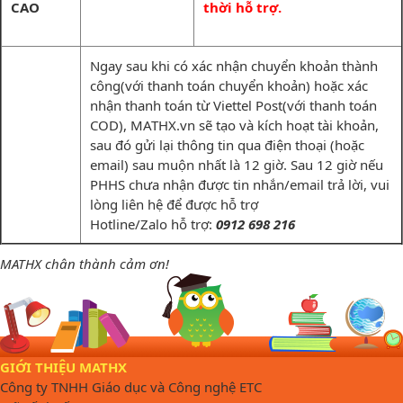
CAO
thời hỗ trợ.
Ngay sau khi có xác nhận chuyển khoản thành
công(với thanh toán chuyển khoản) hoặc xác
nhận thanh toán từ Viettel Post(với thanh toán
COD), MATHX.vn sẽ tạo và kích hoạt tài khoản,
sau đó gửi lại thông tin qua điện thoại (hoặc
email) sau muộn nhất là 12 giờ. Sau 12 giờ nếu
PHHS chưa nhận được tin nhắn/email trả lời, vui
lòng liên hệ để được hỗ trợ
Hotline/Zalo hỗ trợ:
0912 698 216
MATHX chân thành cảm ơn!
GIỚI THIỆU MATHX
Công ty TNHH Giáo dục và Công nghệ ETC