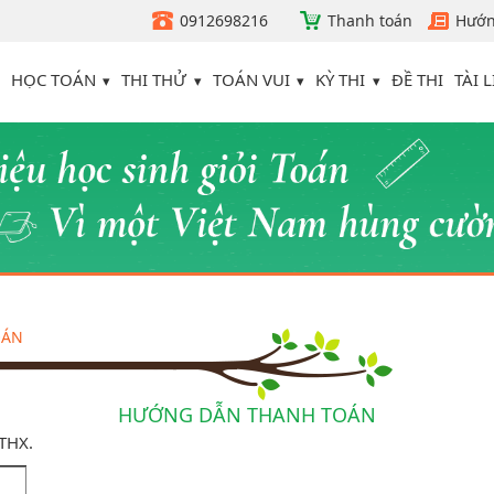
0912698216
Thanh toán
Hướn
HỌC TOÁN
THI THỬ
TOÁN VUI
KỲ THI
TÀI L
ĐỀ THI
OÁN
HƯỚNG DẪN THANH TOÁN
ATHX.