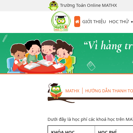
Trường Toán Online MATHX
HỌC THỬ
GIỚI THIỆU
MATHX
HƯỚNG DẪN THANH T
Dưới đây là học phí các khoá học trên M
KHÓA HỌC
HỌC PHÍ