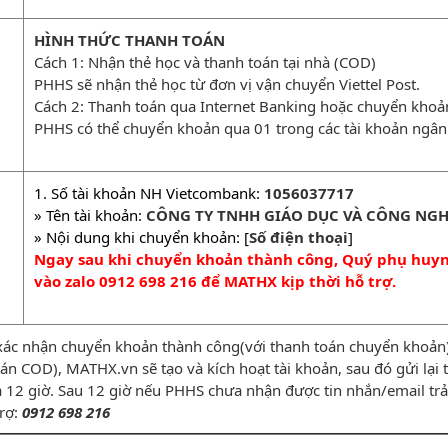
HÌNH THỨC THANH TOÁN
Cách 1: Nhận thẻ học và thanh toán tại nhà (COD)
PHHS sẽ nhận thẻ học từ đơn vị vận chuyển Viettel Post.
Cách 2: Thanh toán qua Internet Banking hoặc chuyển kho
PHHS có thể chuyển khoản qua 01 trong các tài khoản ngân
1. Số tài khoản NH Vietcombank:
1056037717
» Tên tài khoản:
CÔNG TY TNHH GIÁO DỤC VÀ CÔNG NGH
» Nội dung khi chuyển khoản: [
Số điện thoại
]
Ngay sau khi chuyển khoản thành công, Quý phụ huynh
vào zalo 0912 698 216 để MATHX kịp thời hỗ trợ.
xác nhận chuyển khoản thành công(với thanh toán chuyển khoản) 
n COD), MATHX.vn sẽ tạo và kích hoạt tài khoản, sau đó gửi lạ
̀ 12 giờ. Sau 12 giờ nếu PHHS chưa nhận được tin nhắn/email trả 
trợ:
0912 698 216