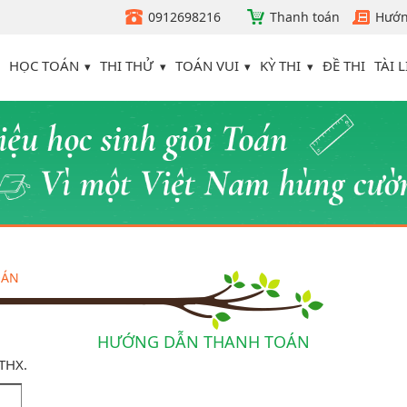
0912698216
Thanh toán
Hướn
HỌC TOÁN
THI THỬ
TOÁN VUI
KỲ THI
TÀI L
ĐỀ THI
OÁN
HƯỚNG DẪN THANH TOÁN
ATHX.