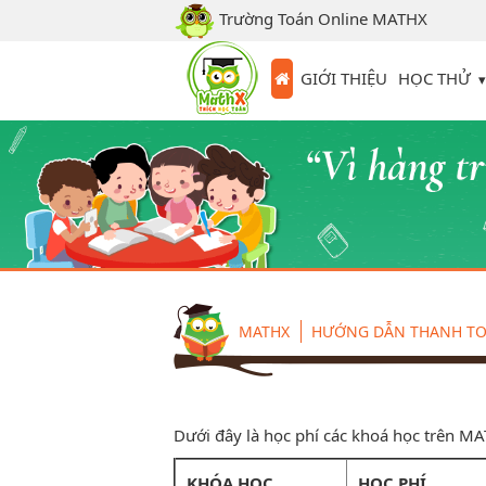
Trường Toán Online MATHX
HỌC THỬ
GIỚI THIỆU
MATHX
HƯỚNG DẪN THANH T
Dưới đây là học phí các khoá học trên M
KHÓA HỌC
HỌC PHÍ