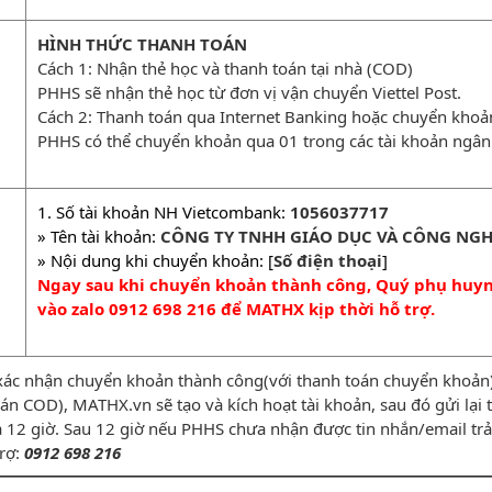
HÌNH THỨC THANH TOÁN
Cách 1: Nhận thẻ học và thanh toán tại nhà (COD)
PHHS sẽ nhận thẻ học từ đơn vị vận chuyển Viettel Post.
Cách 2: Thanh toán qua Internet Banking hoặc chuyển kho
PHHS có thể chuyển khoản qua 01 trong các tài khoản ngân
1. Số tài khoản NH Vietcombank:
1056037717
» Tên tài khoản:
CÔNG TY TNHH GIÁO DỤC VÀ CÔNG NGH
» Nội dung khi chuyển khoản: [
Số điện thoại
]
Ngay sau khi chuyển khoản thành công, Quý phụ huynh
vào zalo 0912 698 216 để MATHX kịp thời hỗ trợ.
xác nhận chuyển khoản thành công(với thanh toán chuyển khoản) 
n COD), MATHX.vn sẽ tạo và kích hoạt tài khoản, sau đó gửi lạ
̀ 12 giờ. Sau 12 giờ nếu PHHS chưa nhận được tin nhắn/email trả 
trợ:
0912 698 216