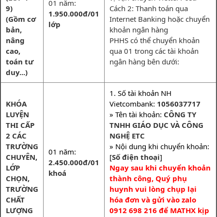
01 năm:
9)
Cách 2: Thanh toán qua
1.950.000đ/01
(Gồm cơ
Internet Banking hoặc chuyển
lớp
bản,
khoản ngân hàng
nâng
PHHS có thể chuyển khoản
cao,
qua 01 trong các tài khoản
toán tư
ngân hàng bên dưới:
duy...)
1. Số tài khoản NH
KHÓA
Vietcombank:
1056037717
LUYỆN
» Tên tài khoản:
CÔNG TY
THI CẤP
TNHH GIÁO DỤC VÀ CÔNG
2 CÁC
NGHỆ ETC
TRƯỜNG
» Nội dung khi chuyển khoản:
01 năm:
CHUYÊN,
[
Số điện thoại
]
2.450.000đ/01
LỚP
Ngay sau khi chuyển khoản
khoá
CHỌN,
thành công, Quý phụ
TRƯỜNG
huynh vui lòng chụp lại
CHẤT
hóa đơn và gửi vào zalo
LƯỢNG
0912 698 216 để MATHX kịp