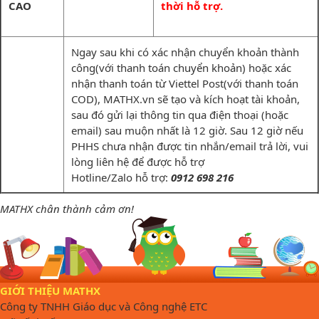
CAO
thời hỗ trợ.
Ngay sau khi có xác nhận chuyển khoản thành
công(với thanh toán chuyển khoản) hoặc xác
nhận thanh toán từ Viettel Post(với thanh toán
COD), MATHX.vn sẽ tạo và kích hoạt tài khoản,
sau đó gửi lại thông tin qua điện thoại (hoặc
email) sau muộn nhất là 12 giờ. Sau 12 giờ nếu
PHHS chưa nhận được tin nhắn/email trả lời, vui
lòng liên hệ để được hỗ trợ
Hotline/Zalo hỗ trợ:
0912 698 216
MATHX chân thành cảm ơn!
GIỚI THIỆU MATHX
Công ty TNHH Giáo dục và Công nghệ ETC