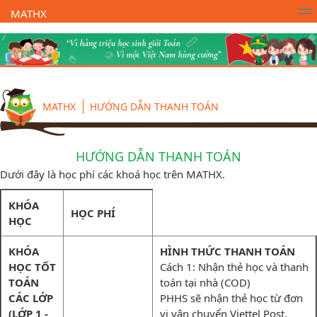
MATHX
Trường Toán Online MATHX
Học toán
- Lớp 1
MATHX
HƯỚNG DẪN THANH TOÁN
HƯỚNG DẪN THANH TOÁN
Dưới đây là học phí các khoá học trên MATHX.
KHÓA
HỌC PHÍ
HỌC
KHÓA
HÌNH THỨC THANH TOÁN
HỌC TỐT
Cách 1: Nhận thẻ học và thanh
TOÁN
toán tại nhà (COD)
CÁC LỚP
PHHS sẽ nhận thẻ học từ đơn
(LỚP 1 -
vị vận chuyển Viettel Post.