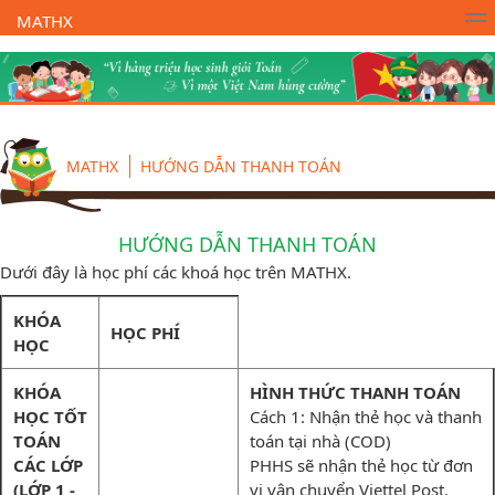
MATHX
Trường Toán Online MATHX
Học toán
- Lớp 1
MATHX
HƯỚNG DẪN THANH TOÁN
HƯỚNG DẪN THANH TOÁN
Dưới đây là học phí các khoá học trên MATHX.
KHÓA
HỌC PHÍ
HỌC
KHÓA
HÌNH THỨC THANH TOÁN
HỌC TỐT
Cách 1: Nhận thẻ học và thanh
TOÁN
toán tại nhà (COD)
CÁC LỚP
PHHS sẽ nhận thẻ học từ đơn
(LỚP 1 -
vị vận chuyển Viettel Post.