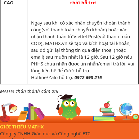
CAO
thời hỗ trợ.
Ngay sau khi có xác nhận chuyển khoản thành
công(với thanh toán chuyển khoản) hoặc xác
nhận thanh toán từ Viettel Post(với thanh toán
COD), MATHX.vn sẽ tạo và kích hoạt tài khoản,
sau đó gửi lại thông tin qua điện thoại (hoặc
email) sau muộn nhất là 12 giờ. Sau 12 giờ nếu
PHHS chưa nhận được tin nhắn/email trả lời, vui
lòng liên hệ để được hỗ trợ
Hotline/Zalo hỗ trợ:
0912 698 216
MATHX chân thành cảm ơn!
GIỚI THIỆU MATHX
Công ty TNHH Giáo dục và Công nghệ ETC