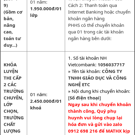
01 năm:
9)
Cách 2: Thanh toán qua
1.950.000đ/01
(Gồm cơ
Internet Banking hoặc chuyển
lớp
bản,
khoản ngân hàng
nâng
PHHS có thể chuyển khoản
cao,
qua 01 trong các tài khoản
toán tư
ngân hàng bên dưới:
duy...)
1. Số tài khoản NH
KHÓA
Vietcombank:
1056037717
LUYỆN
» Tên tài khoản:
CÔNG TY
THI CẤP
TNHH GIÁO DỤC VÀ CÔNG
2 CÁC
NGHỆ ETC
TRƯỜNG
» Nội dung khi chuyển khoản:
01 năm:
CHUYÊN,
[
Số điện thoại
]
2.450.000đ/01
LỚP
Ngay sau khi chuyển khoản
khoá
CHỌN,
thành công, Quý phụ
TRƯỜNG
huynh vui lòng chụp lại
CHẤT
hóa đơn và gửi vào zalo
LƯỢNG
0912 698 216 để MATHX kịp