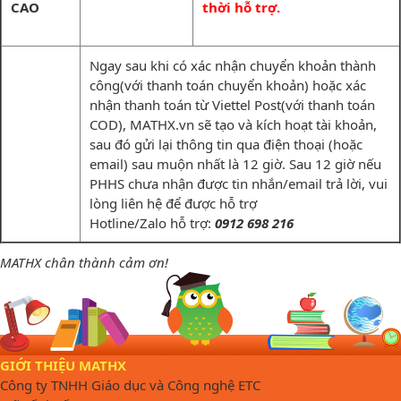
CAO
thời hỗ trợ.
Ngay sau khi có xác nhận chuyển khoản thành
công(với thanh toán chuyển khoản) hoặc xác
nhận thanh toán từ Viettel Post(với thanh toán
COD), MATHX.vn sẽ tạo và kích hoạt tài khoản,
sau đó gửi lại thông tin qua điện thoại (hoặc
email) sau muộn nhất là 12 giờ. Sau 12 giờ nếu
PHHS chưa nhận được tin nhắn/email trả lời, vui
lòng liên hệ để được hỗ trợ
Hotline/Zalo hỗ trợ:
0912 698 216
MATHX chân thành cảm ơn!
GIỚI THIỆU MATHX
Công ty TNHH Giáo dục và Công nghệ ETC