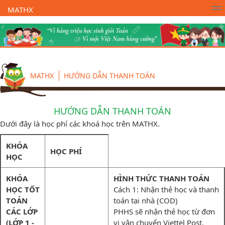
MATHX
Trường Toán Online MATHX
Học toán
- Lớp 1
MATHX
HƯỚNG DẪN THANH TOÁN
HƯỚNG DẪN THANH TOÁN
Dưới đây là học phí các khoá học trên MATHX.
KHÓA
HỌC PHÍ
HỌC
KHÓA
HÌNH THỨC THANH TOÁN
HỌC TỐT
Cách 1: Nhận thẻ học và thanh
TOÁN
toán tại nhà (COD)
CÁC LỚP
PHHS sẽ nhận thẻ học từ đơn
(LỚP 1 -
vị vận chuyển Viettel Post.