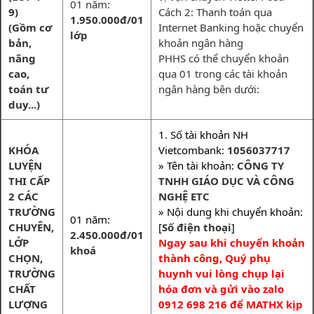
01 năm:
9)
Cách 2: Thanh toán qua
1.950.000đ/01
(Gồm cơ
Internet Banking hoặc chuyển
lớp
bản,
khoản ngân hàng
nâng
PHHS có thể chuyển khoản
cao,
qua 01 trong các tài khoản
toán tư
ngân hàng bên dưới:
duy...)
1. Số tài khoản NH
KHÓA
Vietcombank:
1056037717
LUYỆN
» Tên tài khoản:
CÔNG TY
THI CẤP
TNHH GIÁO DỤC VÀ CÔNG
2 CÁC
NGHỆ ETC
TRƯỜNG
» Nội dung khi chuyển khoản:
01 năm:
CHUYÊN,
[
Số điện thoại
]
2.450.000đ/01
LỚP
Ngay sau khi chuyển khoản
khoá
CHỌN,
thành công, Quý phụ
TRƯỜNG
huynh vui lòng chụp lại
CHẤT
hóa đơn và gửi vào zalo
LƯỢNG
0912 698 216 để MATHX kịp