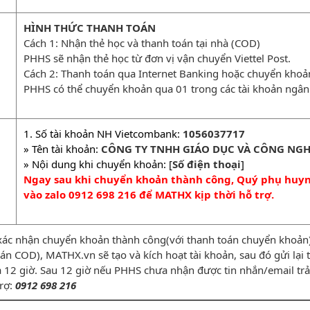
HÌNH THỨC THANH TOÁN
Cách 1: Nhận thẻ học và thanh toán tại nhà (COD)
PHHS sẽ nhận thẻ học từ đơn vị vận chuyển Viettel Post.
Cách 2: Thanh toán qua Internet Banking hoặc chuyển kho
PHHS có thể chuyển khoản qua 01 trong các tài khoản ngân
1. Số tài khoản NH Vietcombank:
1056037717
» Tên tài khoản:
CÔNG TY TNHH GIÁO DỤC VÀ CÔNG NGH
» Nội dung khi chuyển khoản: [
Số điện thoại
]
Ngay sau khi chuyển khoản thành công, Quý phụ huynh
vào zalo 0912 698 216 để MATHX kịp thời hỗ trợ.
xác nhận chuyển khoản thành công(với thanh toán chuyển khoản) 
n COD), MATHX.vn sẽ tạo và kích hoạt tài khoản, sau đó gửi lạ
̀ 12 giờ. Sau 12 giờ nếu PHHS chưa nhận được tin nhắn/email trả 
trợ:
0912 698 216