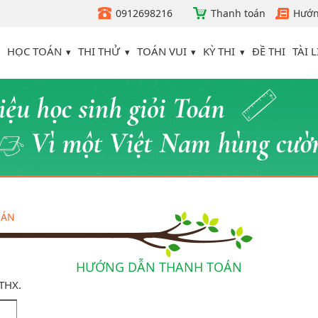
0912698216
Thanh toán
Hướn
HỌC TOÁN
THI THỬ
TOÁN VUI
KỲ THI
TÀI L
ĐỀ THI
OÁN
HƯỚNG DẪN THANH TOÁN
ATHX.