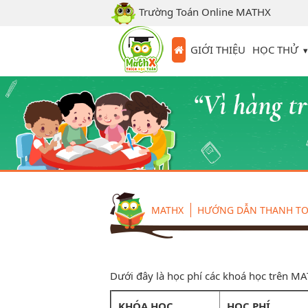
Trường Toán Online MATHX
HỌC THỬ
GIỚI THIỆU
MATHX
HƯỚNG DẪN THANH T
Dưới đây là học phí các khoá học trên M
KHÓA HỌC
HỌC PHÍ