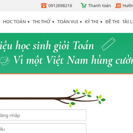
0912698216
Thanh toán
Hướn
HỌC TOÁN
THI THỬ
TOÁN VUI
KỲ THI
TÀI L
ĐỀ THI