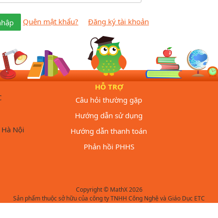
Quên mật khẩu?
Đăng ký tài khoản
nhập
HỖ TRỢ
C
Câu hỏi thường gặp
Hướng dẫn sử dụng
 Hà Nội
Hướng dẫn thanh toán
Phản hồi PHHS
Copyright © MathX 2026
Sản phẩm thuộc sở hữu của công ty TNHH Công Nghệ và Giáo Dục ETC