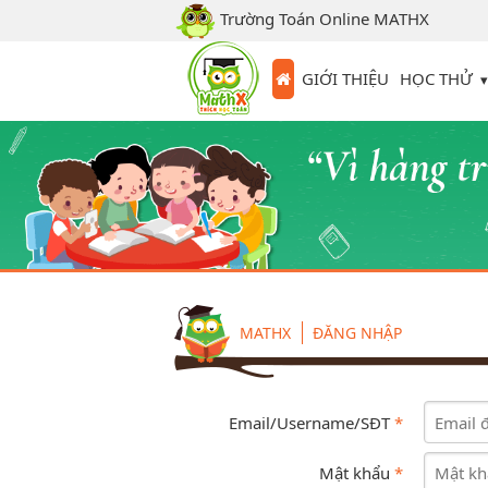
Trường Toán Online MATHX
HỌC THỬ
GIỚI THIỆU
MATHX
ĐĂNG NHẬP
Email/Username/SĐT
*
Mật khẩu
*