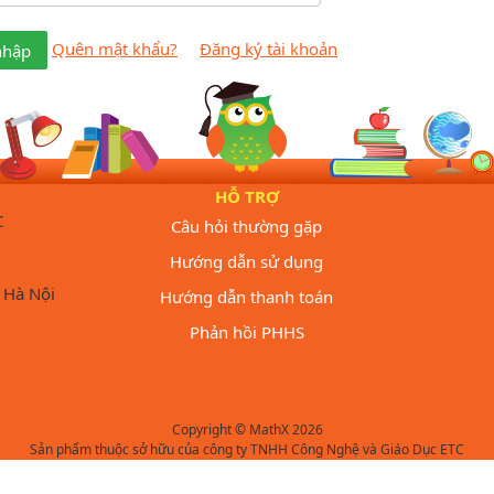
Quên mật khẩu?
Đăng ký tài khoản
nhập
HỖ TRỢ
C
Câu hỏi thường gặp
Hướng dẫn sử dụng
 Hà Nội
Hướng dẫn thanh toán
Phản hồi PHHS
Copyright © MathX 2026
Sản phẩm thuộc sở hữu của công ty TNHH Công Nghệ và Giáo Dục ETC