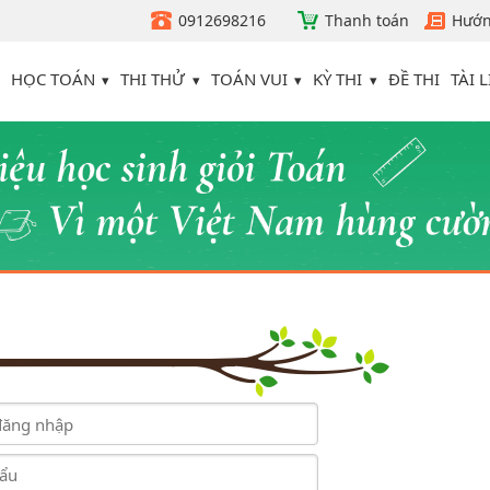
0912698216
Thanh toán
Hướn
HỌC TOÁN
THI THỬ
TOÁN VUI
KỲ THI
TÀI L
ĐỀ THI