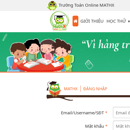
Trường Toán Online MATHX
HỌC THỬ
GIỚI THIỆU
MATHX
ĐĂNG NHẬP
Email/Username/SĐT
*
Mật khẩu
*