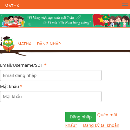
MATHX
Trường Toán Online MATHX
Học toán
- Lớp 1
MATHX
ĐĂNG NHẬP
Email/Username/SĐT
*
Mật khẩu
*
Quên mật
Đăng nhập
khẩu?
Đăng ký tài khoản