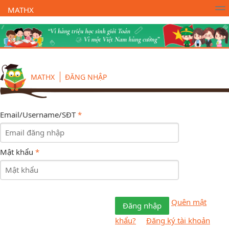
MATHX
Trường Toán Online MATHX
Học toán
- Lớp 1
MATHX
ĐĂNG NHẬP
Email/Username/SĐT
*
Mật khẩu
*
Quên mật
Đăng nhập
khẩu?
Đăng ký tài khoản