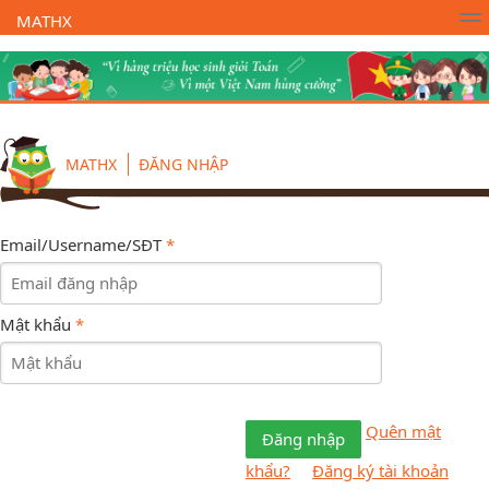
MATHX
Trường Toán Online MATHX
Học toán
- Lớp 1
MATHX
ĐĂNG NHẬP
Email/Username/SĐT
*
Mật khẩu
*
Quên mật
Đăng nhập
khẩu?
Đăng ký tài khoản