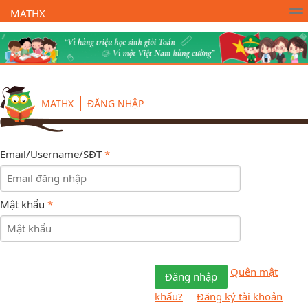
MATHX
Trường Toán Online MATHX
Học toán
- Lớp 1
MATHX
ĐĂNG NHẬP
Email/Username/SĐT
*
Mật khẩu
*
Quên mật
Đăng nhập
khẩu?
Đăng ký tài khoản