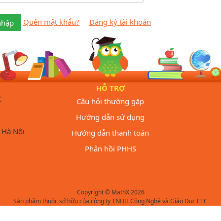
Quên mật khẩu?
Đăng ký tài khoản
nhập
HỖ TRỢ
C
Câu hỏi thường gặp
Hướng dẫn sử dụng
 Hà Nội
Hướng dẫn thanh toán
Phản hồi PHHS
Copyright © MathX 2026
Sản phẩm thuộc sở hữu của công ty TNHH Công Nghệ và Giáo Dục ETC