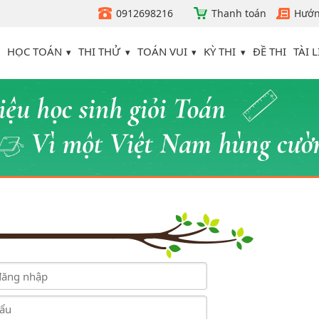
0912698216
Thanh toán
Hướn
HỌC TOÁN
THI THỬ
TOÁN VUI
KỲ THI
TÀI L
ĐỀ THI