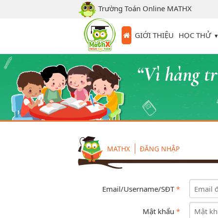
Trường Toán Online MATHX
HỌC THỬ
GIỚI THIỆU
MATHX
ĐĂNG NHẬP
Email/Username/SĐT
*
Mật khẩu
*