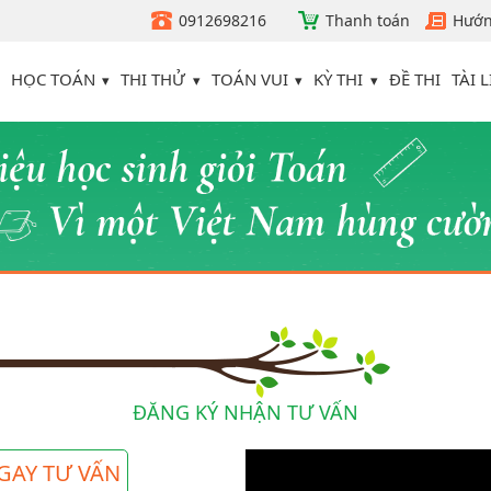
0912698216
Thanh toán
Hướn
HỌC TOÁN
THI THỬ
TOÁN VUI
KỲ THI
TÀI L
ĐỀ THI
ĐĂNG KÝ NHẬN TƯ VẤN
GAY TƯ VẤN