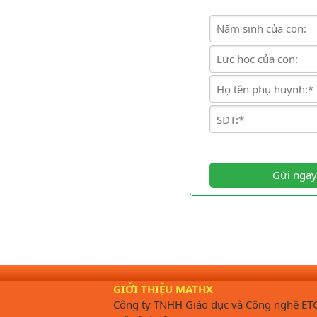
Gửi ngay
GIỚI THIỆU MATHX
Công ty TNHH Giáo dục và Công nghệ ET