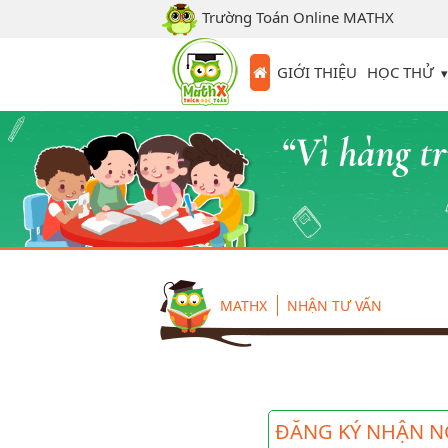
Trường Toán Online MATHX
HỌC THỬ
GIỚI THIỆU
MATHX
NHẬN TƯ VẤN
ĐĂNG KÝ NHẬN N