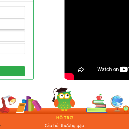
HỖ TRỢ
C
Câu hỏi thường gặp