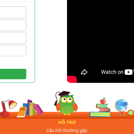
HỖ TRỢ
C
Câu hỏi thường gặp