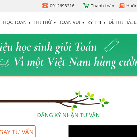
0912698216
Thanh toán
Hướn
HỌC TOÁN
THI THỬ
TOÁN VUI
KỲ THI
TÀI L
ĐỀ THI
ĐĂNG KÝ NHẬN TƯ VẤN
GAY TƯ VẤN