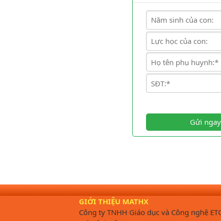
Gửi ngay
GIỚI THIỆU MATHX
Công ty TNHH Giáo dục và Công nghệ ET