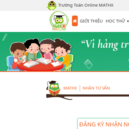
Trường Toán Online MATHX
HỌC THỬ
GIỚI THIỆU
MATHX
NHẬN TƯ VẤN
ĐĂNG KÝ NHẬN N