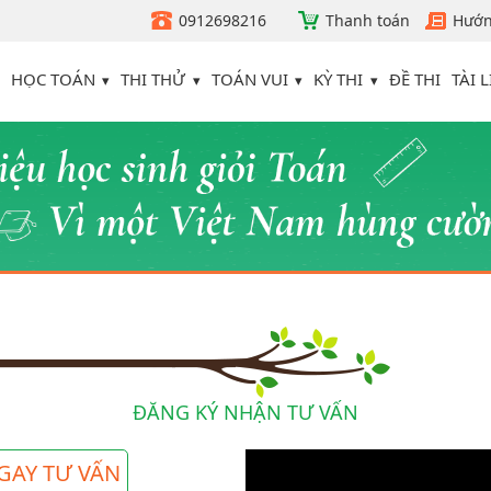
0912698216
Thanh toán
Hướn
HỌC TOÁN
THI THỬ
TOÁN VUI
KỲ THI
TÀI L
ĐỀ THI
ĐĂNG KÝ NHẬN TƯ VẤN
GAY TƯ VẤN