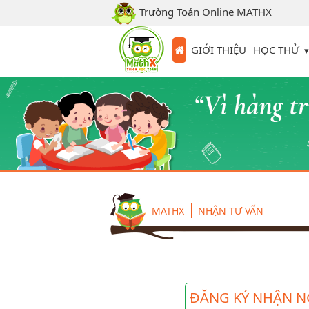
Trường Toán Online MATHX
HỌC THỬ
GIỚI THIỆU
MATHX
NHẬN TƯ VẤN
ĐĂNG KÝ NHẬN N