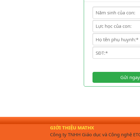
Gửi ngay
GIỚI THIỆU MATHX
Công ty TNHH Giáo dục và Công nghệ ET