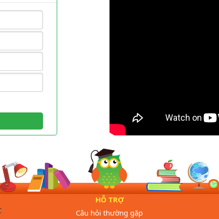
HỖ TRỢ
C
Câu hỏi thường gặp