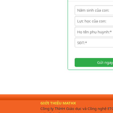
Gửi ngay
GIỚI THIỆU MATHX
Công ty TNHH Giáo dục và Công nghệ ET