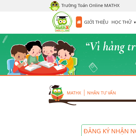
Trường Toán Online MATHX
HỌC THỬ
GIỚI THIỆU
MATHX
NHẬN TƯ VẤN
ĐĂNG KÝ NHẬN N