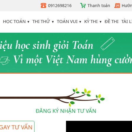
0912698216
Thanh toán
Hướn
HỌC TOÁN
THI THỬ
TOÁN VUI
KỲ THI
TÀI L
ĐỀ THI
ĐĂNG KÝ NHẬN TƯ VẤN
GAY TƯ VẤN