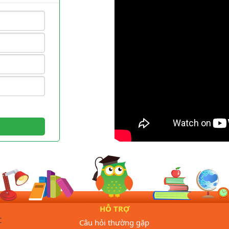
HỖ TRỢ
C
Câu hỏi thường gặp